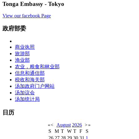
Tonga Embassy - Tokyo
View our facebook Page
政府部委
商业执照
旅游部
渔业部
农业，粮食和林业部
信息和通信部
税收和海关部
汤加政府门户网站
汤加议会
汤加统计局
日历
«
<
August
2026
>
»
S
M
T
W
T
F
S
26
27
28
29
30
31
1