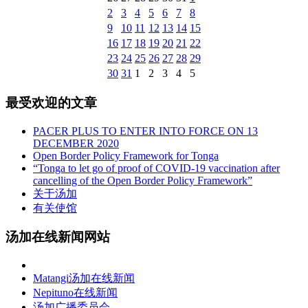
2
3
4
5
6
7
8
9
10
11
12
13
14
15
16
17
18
19
20
21
22
23
24
25
26
27
28
29
30
31
1
2
3
4
5
最受欢迎的文章
PACER PLUS TO ENTER INTO FORCE ON 13
DECEMBER 2020
Open Border Policy Framework for Tonga
“Tonga to let go of proof of COVID-19 vaccination after
cancelling of the Open Border Policy Framework”
关于汤加
有关使馆
汤加在线新闻网站
Matangi汤加在线新闻
Nepituno在线新闻
汤加广播委员会