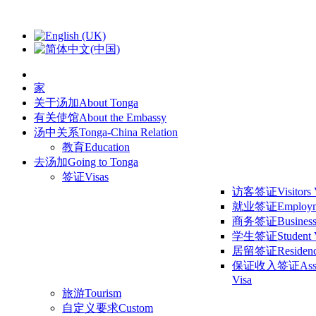
家
关于汤加
About Tonga
有关使馆
About the Embassy
汤中关系
Tonga-China Relation
教育
Education
去汤加
Going to Tonga
签证
Visas
访客签证
Visitors
就业签证
Employm
商务签证
Business
学生签证
Student 
居留签证
Residen
保证收入签证
Ass
Visa
旅游
Tourism
自定义要求
Custom