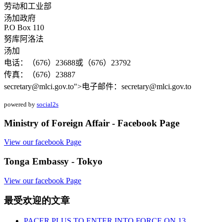
劳动和工业部
汤加政府
P.O Box 110
努库阿洛法
汤加
电话：（676）23688或（676）23792
传真：（676）23887
secretary@mlci.gov.to
">电子邮件：
secretary@mlci.gov.to
powered by
social2s
Ministry of Foreign Affair - Facebook Page
View our facebook Page
Tonga Embassy - Tokyo
View our facebook Page
最受欢迎的文章
PACER PLUS TO ENTER INTO FORCE ON 13