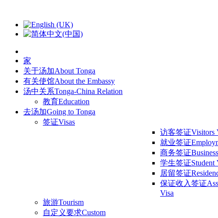
家
关于汤加
About Tonga
有关使馆
About the Embassy
汤中关系
Tonga-China Relation
教育
Education
去汤加
Going to Tonga
签证
Visas
访客签证
Visitors
就业签证
Employm
商务签证
Business
学生签证
Student 
居留签证
Residen
保证收入签证
Ass
Visa
旅游
Tourism
自定义要求
Custom