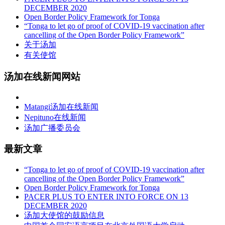
DECEMBER 2020
Open Border Policy Framework for Tonga
“Tonga to let go of proof of COVID-19 vaccination after
cancelling of the Open Border Policy Framework”
关于汤加
有关使馆
汤加在线新闻网站
Matangi汤加在线新闻
Nepituno在线新闻
汤加广播委员会
最新文章
“Tonga to let go of proof of COVID-19 vaccination after
cancelling of the Open Border Policy Framework”
Open Border Policy Framework for Tonga
PACER PLUS TO ENTER INTO FORCE ON 13
DECEMBER 2020
汤加大使馆的鼓励信息