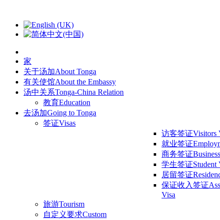
家
关于汤加
About Tonga
有关使馆
About the Embassy
汤中关系
Tonga-China Relation
教育
Education
去汤加
Going to Tonga
签证
Visas
访客签证
Visitors
就业签证
Employm
商务签证
Business
学生签证
Student 
居留签证
Residen
保证收入签证
Ass
Visa
旅游
Tourism
自定义要求
Custom