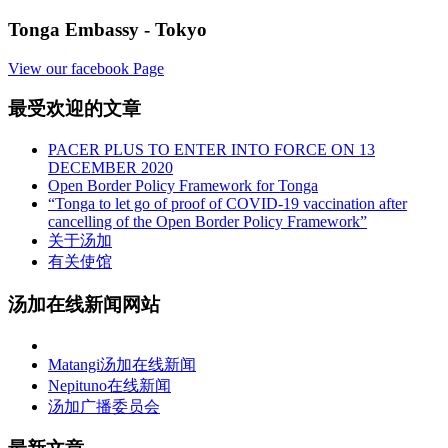
Tonga Embassy - Tokyo
View our facebook Page
最受欢迎的文章
PACER PLUS TO ENTER INTO FORCE ON 13
DECEMBER 2020
Open Border Policy Framework for Tonga
“Tonga to let go of proof of COVID-19 vaccination after
cancelling of the Open Border Policy Framework”
关于汤加
有关使馆
汤加在线新闻网站
Matangi汤加在线新闻
Nepituno在线新闻
汤加广播委员会