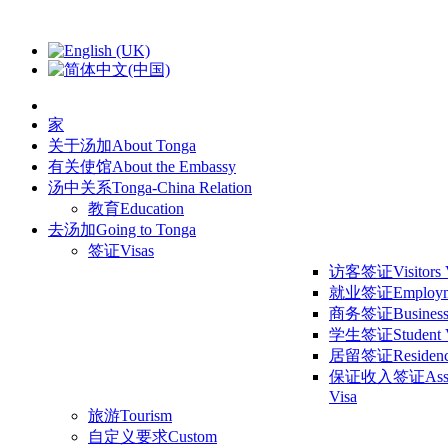
家
关于汤加
About Tonga
有关使馆
About the Embassy
汤中关系
Tonga-China Relation
教育
Education
去汤加
Going to Tonga
签证
Visas
访客签证
Visitors
就业签证
Employm
商务签证
Business
学生签证
Student 
居留签证
Residen
保证收入签证
Ass
Visa
旅游
Tourism
自定义要求
Custom