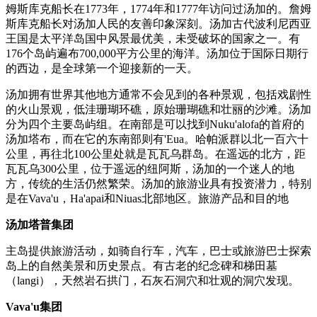
姆斯库克船长在1773年，1774年和1777年访问过汤加的。詹姆
斯库克船长对汤加人民的友善印象深刻。汤加古代波利尼西亚
王国是太平洋岛国中风景最优美，未受破坏的国家之一。有
176个岛屿遍布700,000平方公里的海洋。汤加位于国际日期行
的西边，是全球第一个迎接新的一天。
汤加拥有世界其他地方通常不会见到的各种景观，包括戏剧性
的火山景观，低洼珊瑚环礁，原始珊瑚礁和壮丽的沙滩。汤加
分为四个主要岛屿组。在南部是可以找到Nuku'alofa的首府的
汤加塔布，而在它的东南部则有'Eua。哈帕派群以北一百六十
公里，再往北100公里处就是瓦瓦乌群岛。在遥远的北方，距
瓦瓦乌300公里，位于遥远的纽阿斯，汤加的一个迷人的地
方，传统的生活仍然繁荣。汤加的旅游业具有投资潜力，特别
是在Vava'u，Ha'apai和Niuas北部地区。旅游产品和目的地
汤加塔普集团
主岛提供旅游活动，如骑自行车，汽车，巴士或旅游巴士探索
岛上的自然美景和历史景点。有古老的纪念碑和梯田墓
（langi），天然岩石拱门，石灰石洞穴和壮观的洞穴发现。
Vava'u集团