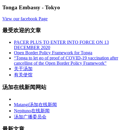
Tonga Embassy - Tokyo
View our facebook Page
最受欢迎的文章
PACER PLUS TO ENTER INTO FORCE ON 13
DECEMBER 2020
Open Border Policy Framework for Tonga
“Tonga to let go of proof of COVID-19 vaccination after
cancelling of the Open Border Policy Framework”
关于汤加
有关使馆
汤加在线新闻网站
Matangi汤加在线新闻
Nepituno在线新闻
汤加广播委员会
最新文章