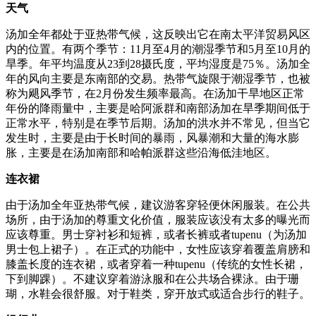
天气
汤加全年都处于亚热带气候，这反映出它在南太平洋贸易风区
内的位置。有两个季节：11月至4月的潮湿季节和5月至10月的
旱季。年平均温度从23到28摄氏度，平均湿度是75％。汤加全
年的风向主要是东南部的交易。热带气旋限于潮湿季节，也被
称为飓风季节，在2月份发生频率最高。在汤加干旱地区正常
年份的降雨量中，主要是哈阿派群和南部汤加在旱季期间低于
正常水平，特别是在季节后期。汤加的洪水并不常见，但当它
发生时，主要是由于长时间的暴雨，风暴潮和大量的海水膨
胀，主要是在汤加南部和哈帕派群这些沿海低洼地区。
连衣裙
由于汤加全年亚热带气候，建议游客穿轻便休闲服装。在公共
场所，由于汤加的尊重文化价值，服装应该没有太多的曝光而
应该尊重。男士穿衬衫和短裤，或者长裤或者tupenu（为汤加
男士包上裙子）。在正式的功能中，女性应该穿着覆盖肩膀和
膝盖长度的连衣裙，或者穿着一种tupenu（传统的女性长裙，
下到脚踝）。不建议穿着游泳服和在公共场合裸泳。由于珊
瑚，水鞋会很舒服。对于鞋类，穿开放式或适合步行的鞋子。