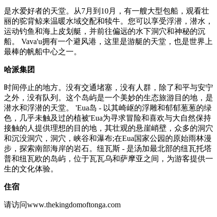
是水爱好者的天堂。从7月到10月，有一艘大型包船，观看壮
丽的驼背鲸来温暖水域交配和犊牛。您可以享受浮潜，潜水，
运动钓鱼和海上皮划艇，并前往偏远的水下洞穴和神秘的沉
船。 Vava'u拥有一个避风港，这里是游艇的天堂，也是世界上
最棒的帆船中心之一。
哈派集团
时间停止的地方。没有交通堵塞，没有人群，除了和平与安宁
之外，没有队列。这个岛屿是一个美妙的生态旅游目的地，是
潜水和浮潜的天堂。 'Eua岛 - 以其崎岖的浮雕和郁郁葱葱的绿
色，几乎未触及过的植被'Eua为寻求冒险和喜欢与大自然保持
接触的人提供理想的目的地，其壮观的悬崖峭壁，众多的洞穴
和沉没洞穴，洞穴，峡谷和瀑布;在Eua国家公园的原始雨林漫
步，探索南部海岸的岩石。纽瓦斯 - 是汤加最北部的纽瓦托塔
普和纽瓦欧的岛屿，位于瓦瓦乌和萨摩亚之间，为游客提供一
生的文化体验。
住宿
请访问www.thekingdomoftonga.com