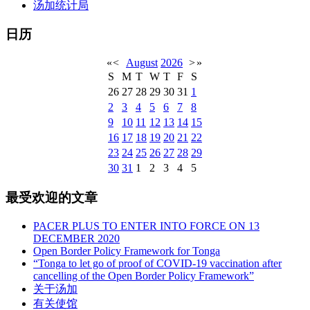
汤加统计局
日历
«
<
August
2026
>
»
S
M
T
W
T
F
S
26
27
28
29
30
31
1
2
3
4
5
6
7
8
9
10
11
12
13
14
15
16
17
18
19
20
21
22
23
24
25
26
27
28
29
30
31
1
2
3
4
5
最受欢迎的文章
PACER PLUS TO ENTER INTO FORCE ON 13
DECEMBER 2020
Open Border Policy Framework for Tonga
“Tonga to let go of proof of COVID-19 vaccination after
cancelling of the Open Border Policy Framework”
关于汤加
有关使馆