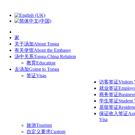
家
关于汤加
About Tonga
有关使馆
About the Embassy
汤中关系
Tonga-China Relation
教育
Education
去汤加
Going to Tonga
签证
Visas
访客签证
Visitors
就业签证
Employm
商务签证
Business
学生签证
Student 
居留签证
Residen
保证收入签证
Ass
Visa
旅游
Tourism
自定义要求
Custom